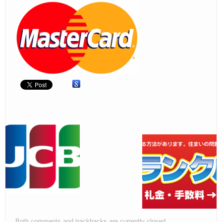
ご見学
– Tour –
ご契約の流れ
– Agreement –
交通アクセス
– Access –
会社案内
– Company –
お問合せ
– Query –
Both comments and trackbacks are currently closed.