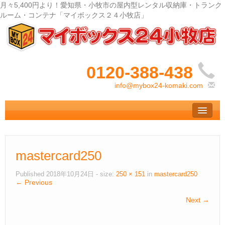
月々5,400円より！愛知県・小牧市の屋内型レンタル収納庫・トランク
ルーム・コンテナ「マイボックス２４小牧店」
0120-388-438‬
info@mybox24-komaki.com
トップ
– Top –
ご利用案内
mastercard250
– User guide –
Ｑ＆Ａ
Published
2018年10月24日
- size:
250 × 151
in
mastercard250
← Previous
– Faq –
Next →
サイズ料金
– Size Price –