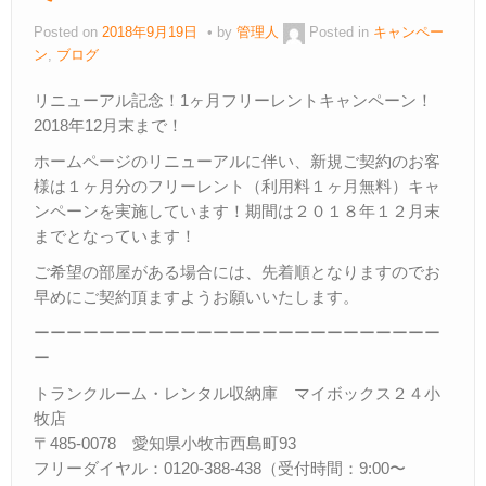
ご見学
Posted on
2018年9月19日
by
管理人
Posted in
キャンペー
– Tour –
ン
,
ブログ
ご契約の流れ
リニューアル記念！1ヶ月フリーレントキャンペーン！
– Agreement –
2018年12月末まで！
ホームページのリニューアルに伴い、新規ご契約のお客
交通アクセス
様は１ヶ月分のフリーレント（利用料１ヶ月無料）キャ
– Access –
ンペーンを実施しています！期間は２０１８年１２月末
会社案内
までとなっています！
– Company –
ご希望の部屋がある場合には、先着順となりますのでお
早めにご契約頂ますようお願いいたします。
お問合せ
– Query –
ーーーーーーーーーーーーーーーーーーーーーーーーー
ー
トランクルーム・レンタル収納庫 マイボックス２４小
牧店
〒485-0078 愛知県小牧市西島町93
フリーダイヤル：0120-388-438（受付時間：9:00〜