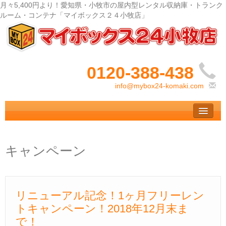
月々5,400円より！愛知県・小牧市の屋内型レンタル収納庫・トランク
ルーム・コンテナ「マイボックス２４小牧店」
0120-388-438‬
info@mybox24-komaki.com
トップ
– Top –
ご利用案内
キャンペーン
– User guide –
Ｑ＆Ａ
– Faq –
リニューアル記念！1ヶ月フリーレン
トキャンペーン！2018年12月末ま
サイズ料金
– Size Price –
で！